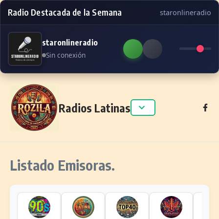
Radio Destacada de la Semana
staronlineradio
staronlineradio
Sin conexión
Skip to content
Radios Latinas
Listado Emisoras.