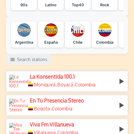
90s
Latino
Top40
Rock
Po
Argentina
España
Chile
Colombia
Mexi
Search stations
La Konsentida 100.1
Moniquirá
Boyacá
Colombia
,
,
En Tu Presencia Stereo
Bogota
Colombia
,
Viva Fm Villanueva
Villanueva
Colombia
,