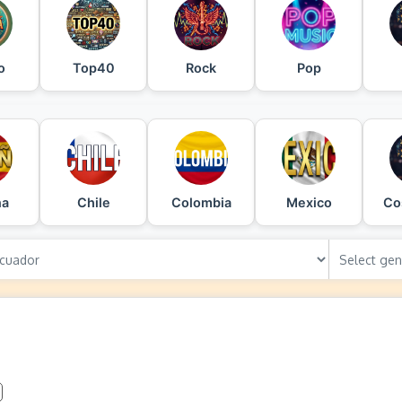
o
Top40
Rock
Pop
ña
Chile
Colombia
Mexico
Co