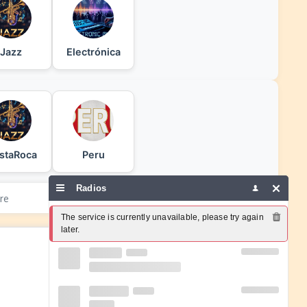
Jazz
Electrónica
staRoca
Peru
Radios
Search
The service is currently unavailable, please try again 
later.