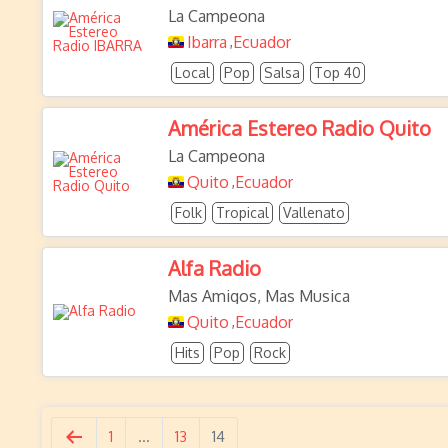
La Campeona
Ibarra
Ecuador
,
Local
Pop
Salsa
Top 40
América Estereo Radio Quito
La Campeona
Quito
Ecuador
,
Folk
Tropical
Vallenato
Alfa Radio
Mas Amigos, Mas Musica
Quito
Ecuador
,
Hits
Pop
Rock
1
…
13
14