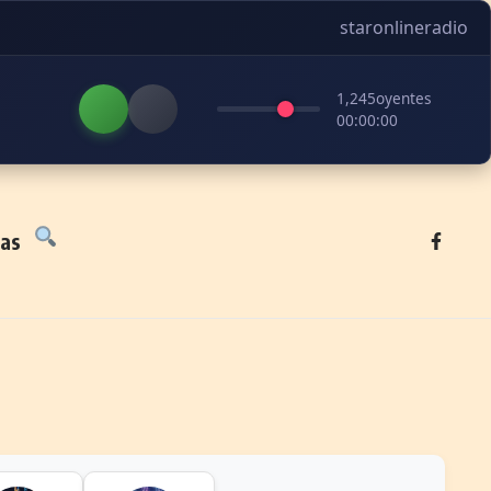
staronlineradio
1,245
oyentes
00:00:00
tas