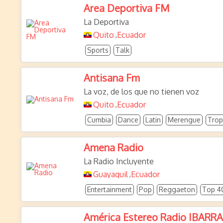
Area Deportiva FM
La Deportiva
Quito
Ecuador
,
Sports
Talk
Antisana Fm
La voz, de los que no tienen voz
Quito
Ecuador
,
Cumbia
Dance
Latin
Merengue
Trop
Amena Radio
La Radio Incluyente
Guayaquil
Ecuador
,
Entertainment
Pop
Reggaeton
Top 4
América Estereo Radio IBARRA