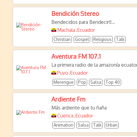
Bendición Stereo
Bendecidos para Bendecir!!...
Machala
Ecuador
,
Christian
Gospel
Religious
Talk
Aventura FM 107.1
La primera radio de la amazonía ecuator
Puyo
Ecuador
,
Merengue
Pop
Salsa
Top 40
Ardiente Fm
Más ardiente que tu ñaña
Cuenca
Ecuador
,
Animation
Salsa
Talk
Urban