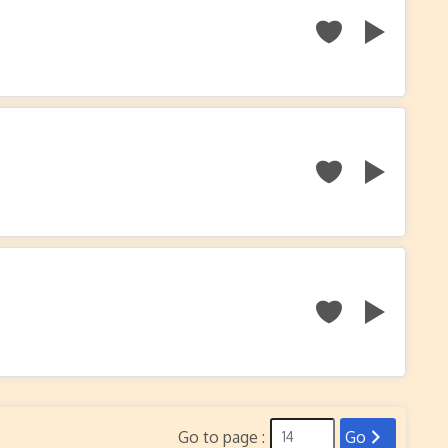
Go to page :
Go