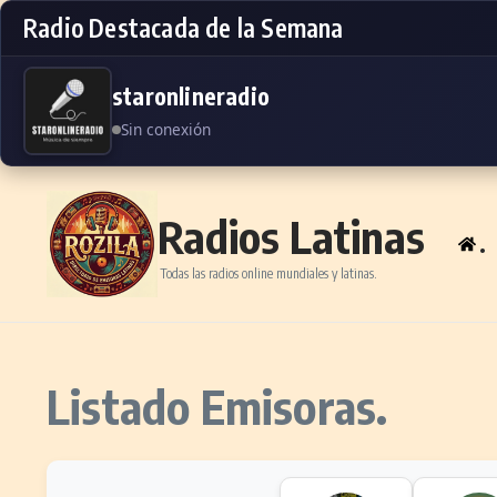
Radio Destacada de la Semana
staronlineradio
Sin conexión
Skip to content
Radios Latinas
.
Todas las radios online mundiales y latinas.
Listado Emisoras.