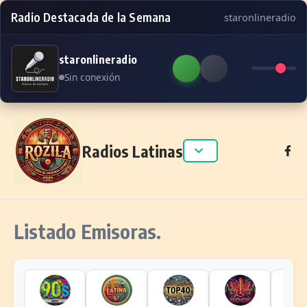
Radio Destacada de la Semana
staronlineradio
staronlineradio
Sin conexión
Skip to content
Radios Latinas
Listado Emisoras.