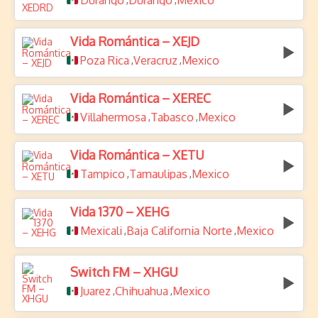
Durango
Durango
Mexico
Vida Romántica – XEJD
Poza Rica
Veracruz
Mexico
,
,
Vida Romántica – XEREC
Villahermosa
Tabasco
Mexico
,
,
Vida Romántica – XETU
Tampico
Tamaulipas
Mexico
,
,
Vida 1370 – XEHG
Mexicali
Baja California Norte
Mexico
,
,
Switch FM – XHGU
Juarez
Chihuahua
Mexico
,
,