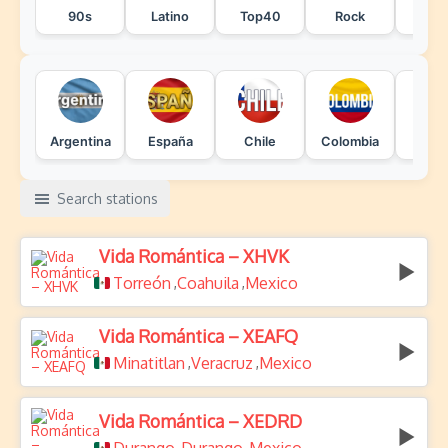
90s
Latino
Top40
Rock
Po
Argentina
España
Chile
Colombia
Mexi
Search stations
Vida Romántica – XHVK
Torreón
Coahuila
Mexico
,
,
Vida Romántica – XEAFQ
Minatitlan
Veracruz
Mexico
,
,
Vida Romántica – XEDRD
,
,