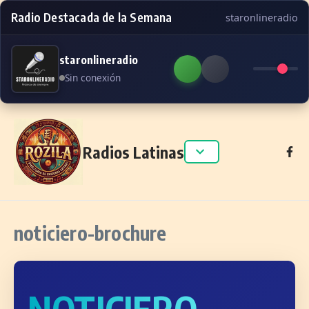
Radio Destacada de la Semana
staronlineradio
staronlineradio
Sin conexión
Skip to content
Radios Latinas
noticiero-brochure