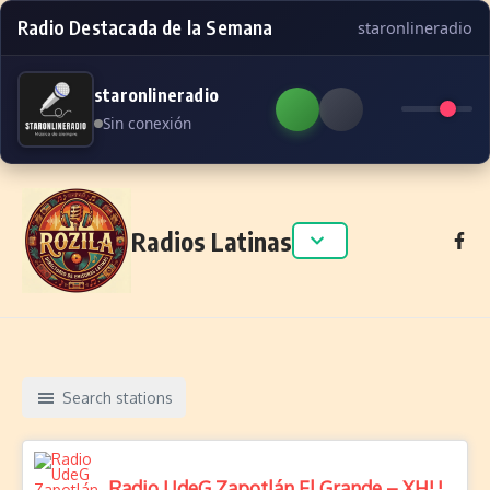
Radio Destacada de la Semana
staronlineradio
staronlineradio
Sin conexión
Skip to content
Radios Latinas
Search stations
Radio UdeG Zapotlán El Grande – XHUGG