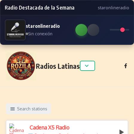
Radio Destacada de la Semana
staronlineradio
staronlineradio
Sin conexión
Skip to content
Radios Latinas
Search stations
Cadena X5 Radio