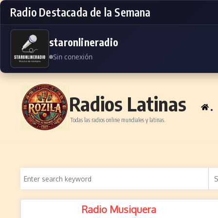
Radio Destacada de la Semana
staronlineradio
Sin conexión
Skip to content
Radios Latinas
.
Todas las radios online mundiales y latinas.
Radio Musiquera