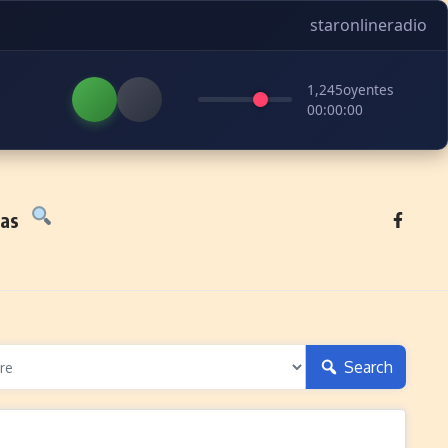
staronlineradio
1,245
oyentes
00:00:00
tas
Search