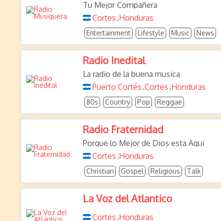
Tu Mejor Compañera
Cortes
Honduras
,
Entertainment
Lifestyle
Music
News
Radio Inedital
La radio de la buena musica
Puerto Cortés
Cortes
Honduras
,
,
80s
Country
Pop
Reggae
Radio Fraternidad
Porque lo Mejor de Dios esta Aqui
Cortes
Honduras
,
Christian
Gospel
Religious
Talk
La Voz del Atlantico
Cortes
Honduras
,