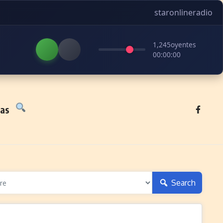
staronlineradio
1,245
oyentes
00:00:00
tas
Search