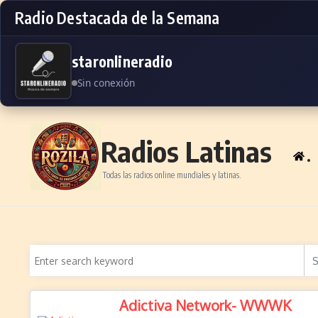
Radio Destacada de la Semana
staronlineradio
Sin conexión
Skip to content
Radios Latinas
.
Todas las radios online mundiales y latinas.
Adictiva Network- WWWK