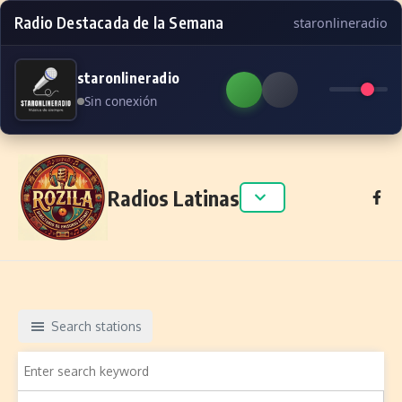
Radio Destacada de la Semana
staronlineradio
staronlineradio
Sin conexión
Skip to content
Radios Latinas
Search stations