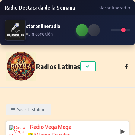
Radio Destacada de la Semana
staronlineradio
staronlineradio
Sin conexión
Skip to content
Radios Latinas
Search stations
Radio Vega Mega
,