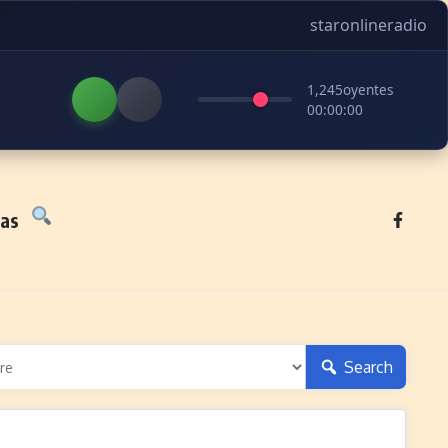
staronlineradio
1,245
oyentes
00:00:00
tas
Search