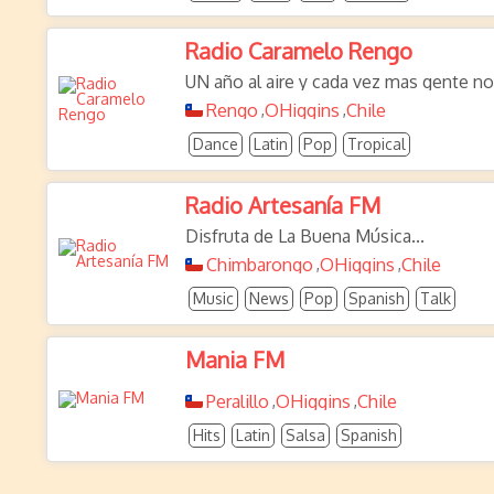
Radio Caramelo Rengo
UN año al aire y cada vez mas gente nos 
Rengo
OHiggins
Chile
,
,
Dance
Latin
Pop
Tropical
Radio Artesanía FM
Disfruta de La Buena Música...
Chimbarongo
OHiggins
Chile
,
,
Music
News
Pop
Spanish
Talk
Mania FM
Peralillo
OHiggins
Chile
,
,
Hits
Latin
Salsa
Spanish