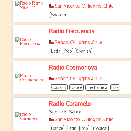
San Vicente
OHiggins
Chile
,
,
Spanish
Radio Frecuencia
Rengo
OHiggins
Chile
,
,
Latin
Pop
Spanish
Radio Cosmonova
Rengo
OHiggins
Chile
,
,
Classics
Dance
Electronica
Hits
Radio Caramelo
Siente El Sabor!
San Vicente
OHiggins
Chile
,
,
Dance
Latin
Pop
Tropical