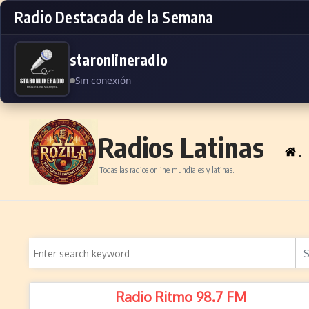
Radio Destacada de la Semana
staronlineradio
Sin conexión
Skip to content
Radios Latinas
.
Todas las radios online mundiales y latinas.
Radio Ritmo 98.7 FM