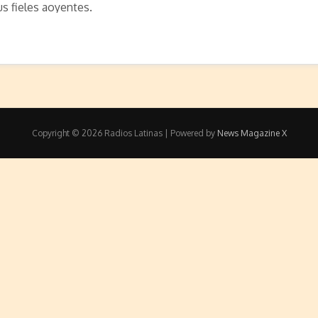
s fieles aoyentes.
Copyright © 2026 Radios Latinas | Powered by
News Magazine X