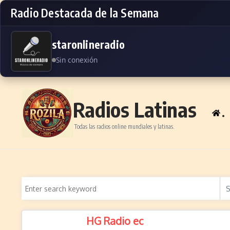
Radio Destacada de la Semana
staronlineradio
Sin conexión
Skip to content
Radios Latinas
.
Todas las radios online mundiales y latinas.
HG Radio ec