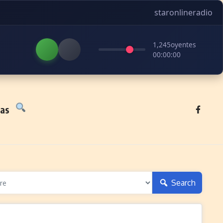
staronlineradio
1,245
oyentes
00:00:00
tas
Search