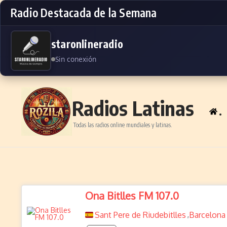
Radio Destacada de la Semana
staronlineradio
Sin conexión
Skip to content
Radios Latinas
.
Todas las radios online mundiales y latinas.
Ona Bitlles FM 107.0
Sant Pere de Riudebitlles
Barcelona
,