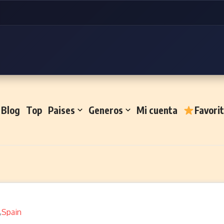
Blog
Top
Paises
Generos
Mi cuenta
Favori
Spain
,