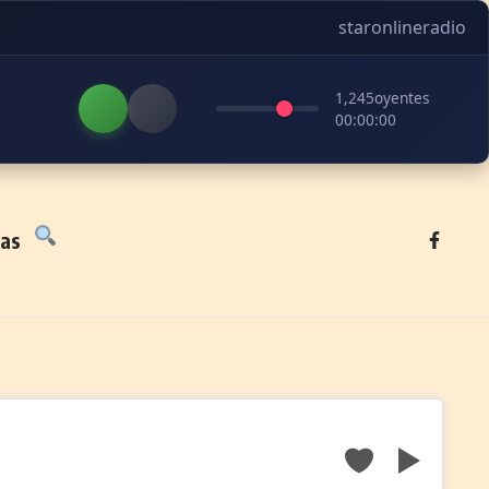
staronlineradio
1,245
oyentes
00:00:00
tas