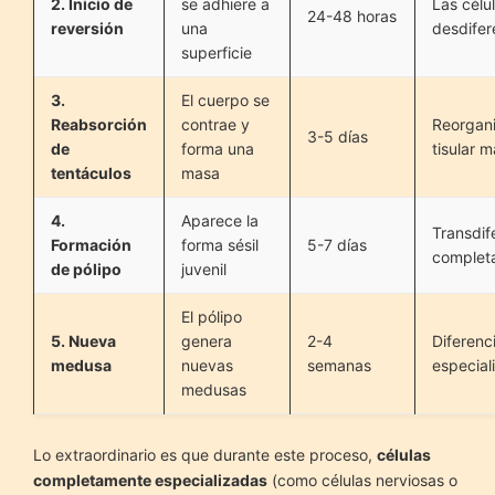
2. Inicio de
se adhiere a
Las célu
24-48 horas
reversión
una
desdifer
superficie
3.
El cuerpo se
Reabsorción
contrae y
Reorgan
3-5 días
de
forma una
tisular 
tentáculos
masa
4.
Aparece la
Transdif
Formación
forma sésil
5-7 días
complet
de pólipo
juvenil
El pólipo
5. Nueva
genera
2-4
Diferenc
medusa
nuevas
semanas
especial
medusas
Lo extraordinario es que durante este proceso,
células
completamente especializadas
(como células nerviosas o