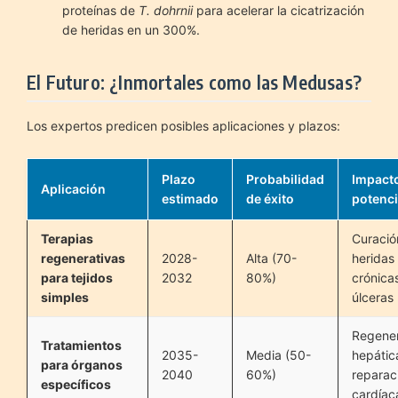
proteínas de
T. dohrnii
para acelerar la cicatrización
de heridas en un 300%.
El Futuro: ¿Inmortales como las Medusas?
Los expertos predicen posibles aplicaciones y plazos:
Plazo
Probabilidad
Impact
Aplicación
estimado
de éxito
potenci
Terapias
Curació
regenerativas
2028-
Alta (70-
heridas
para tejidos
2032
80%)
crónica
simples
úlceras
Regene
Tratamientos
2035-
Media (50-
hepátic
para órganos
2040
60%)
reparac
específicos
cardíac