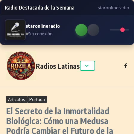
Radio Destacada de la Semana
staronlineradio
staronlineradio
Sin conexión
Skip to content
Radios Latinas
Articulos
Portada
El Secreto de la Inmortalidad
Biológica: Cómo una Medusa
Podría Cambiar el Futuro de la