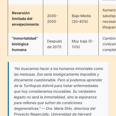
Aument
Reversión
2045-
Baja-Media
saludsp
limitada del
2050
(30-40%)
necesar
envejecimiento
lifespan
“Inmortalidad”
Cambio
Después
Muy baja (5-
biológica
civilizat
de 2070
10%)
humana
comple
“No buscamos hacer a los humanos inmortales como
las medusas. Eso sería biológicamente imposible y
éticamente cuestionable. Pero sí podemos aprender
de la
Turritopsis dohrnii
para tratar enfermedades
que hoy consideramos incurables. Su verdadero
legado no será la inmortalidad, sino la esperanza
para millones que sufren de condiciones
degenerativas.”
— Dra. Maria Shin, directora del
Proyecto RegenJelly, Universidad de Harvard