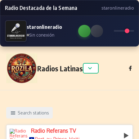
Radio Destacada de la Semana
staronlineradio
staronlineradio
Sin conexión
Skip to content
Radios Latinas
Search stations
Radio Referans TV
,