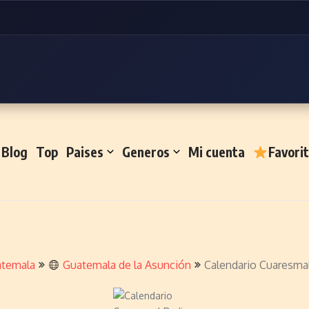
Blog
Top
Paises
Generos
Mi cuenta
Favori
temala
Guatemala de la Asunción
Calendario Cuaresma