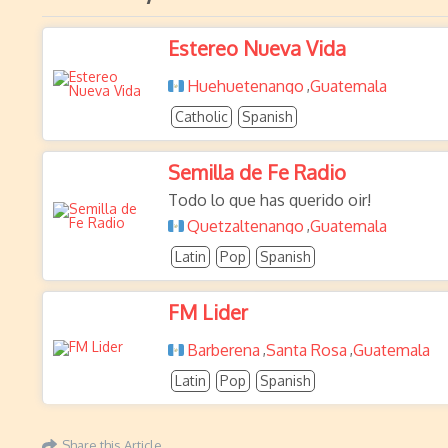
Estereo Nueva Vida
Huehuetenango
Guatemala
,
Catholic
Spanish
Semilla de Fe Radio
Todo lo que has querido oir!
Quetzaltenango
Guatemala
,
Latin
Pop
Spanish
FM Lider
Barberena
Santa Rosa
Guatemala
,
,
Latin
Pop
Spanish
Share this Article