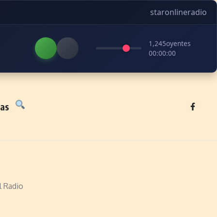
staronlineradio
1,245
oyentes
00:00:00
tas
l Radio