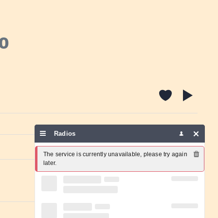
o
Radios
Report a problem
The service is currently unavailable, please try again 
later.