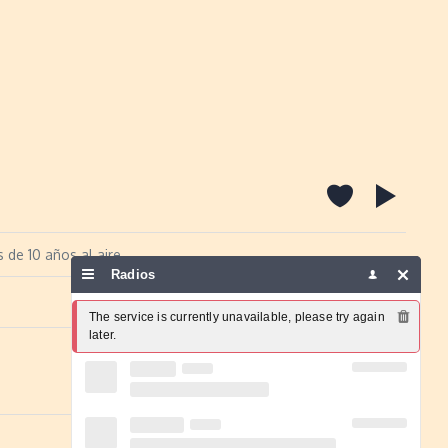
de 10 años al aire
Radios
Report a problem
The service is currently unavailable, please try again 
later.