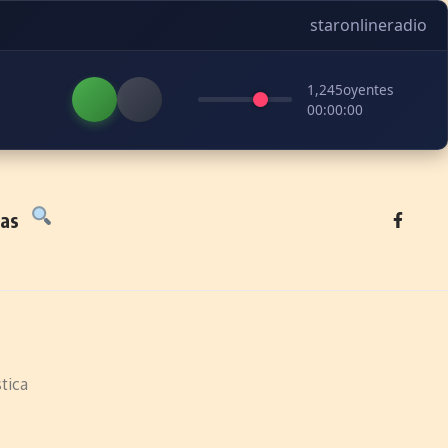
staronlineradio
1,245
oyentes
00:00:00
tas
tica