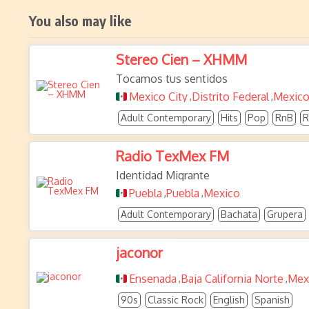
You also may like
Stereo Cien – XHMM
Tocamos tus sentidos
Mexico City
Distrito Federal
Mexic
,
,
Adult Contemporary
Hits
Pop
RnB
R
Radio TexMex FM
Identidad Migrante
Puebla
Puebla
Mexico
,
,
Adult Contemporary
Bachata
Grupera
jaconor
Ensenada
Baja California Norte
Mex
,
,
90s
Classic Rock
English
Spanish