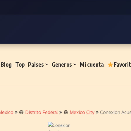
Blog
Top
Paises
Generos
Mi cuenta
Favori
Mexico
Distrito Federal
Mexico City
Conexion Acus