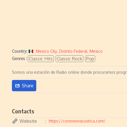
Country:
Mexico City
,
Distrito Federal
,
Mexico
Classic Hits
Classic Rock
Pop
Genres :
Somos una estación de Radio online donde procuramos program
Share
Contacts
Website
https://conexionacustica.com/