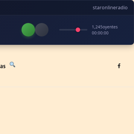
staronlineradio
1,245
oyentes
00:00:00
tas