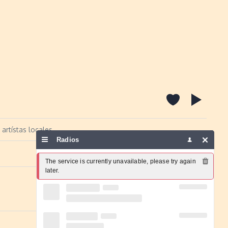
artístas locales
Radios
Report a problem
The service is currently unavailable, please try again 
later.