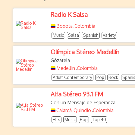
Radio K Salsa
Bogota
Colombia
,
Music
Salsa
Spanish
Variety
Olímpica Stéreo Medellín
Gózatela
Medellin
Colombia
,
Adult Contemporary
Pop
Rock
Spani
Alfa Stéreo 93.1 FM
Con un Mensaje de Esperanza
Calarcá
Quindio
Colombia
,
,
Hits
Music
Pop
Top 40