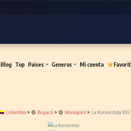
Blog
Top
Paises
Generos
Mi cuenta
Favori
Colombia
Boyacá
Moniquirá
La Konsentida 100.