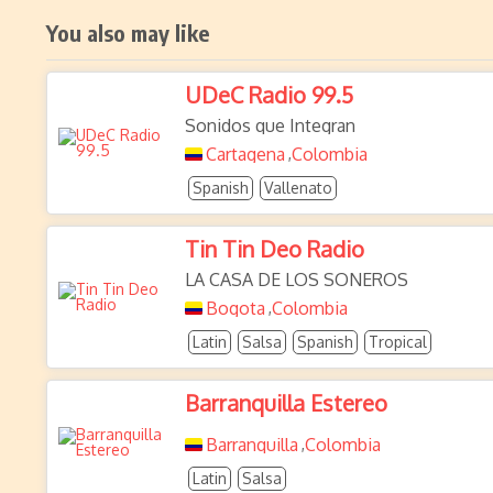
You also may like
UDeC Radio 99.5
Sonidos que Integran
Cartagena
Colombia
,
Spanish
Vallenato
Tin Tin Deo Radio
LA CASA DE LOS SONEROS
Bogota
Colombia
,
Latin
Salsa
Spanish
Tropical
Barranquilla Estereo
Barranquilla
Colombia
,
Latin
Salsa