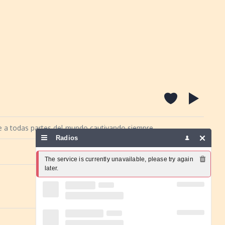
e a todas partes del mundo cautivando siempre
Radios
Report a problem
The service is currently unavailable, please try again 
later.