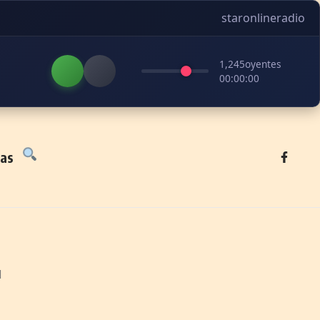
staronlineradio
1,245
oyentes
00:00:00
tas
1