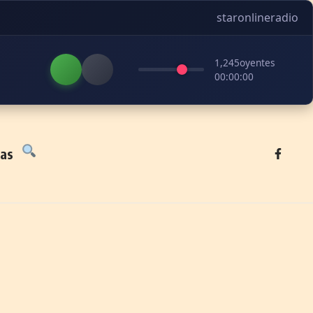
staronlineradio
1,245
oyentes
00:00:00
tas