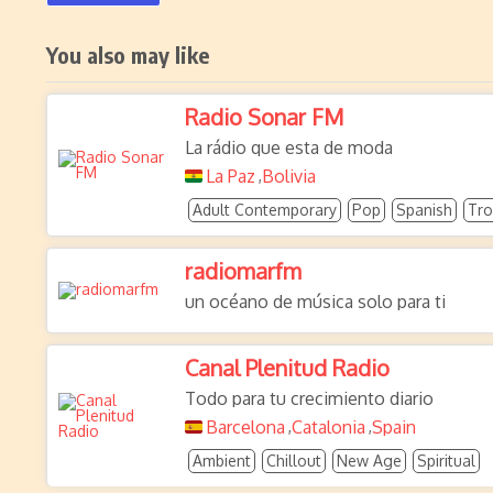
You also may like
Radio Sonar FM
La rádio que esta de moda
La Paz
Bolivia
,
Adult Contemporary
Pop
Spanish
Tro
radiomarfm
un océano de música solo para ti
Canal Plenitud Radio
Todo para tu crecimiento diario
Barcelona
Catalonia
Spain
,
,
Ambient
Chillout
New Age
Spiritual