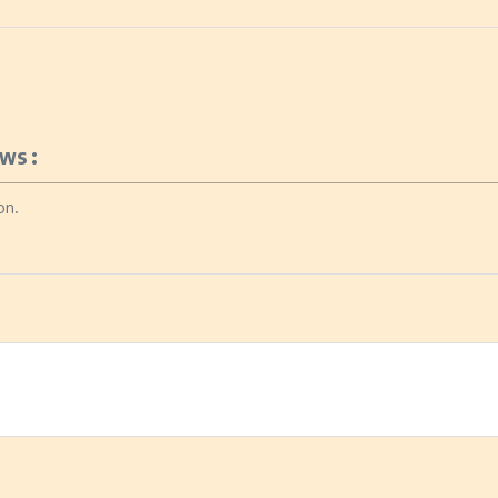
ws :
on.