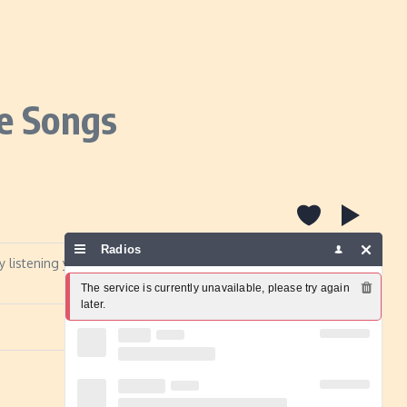
e Songs
Radios
 listening y baladas de los 70, 80, 90 y 2000; música fácil de
The service is currently unavailable, please try again 
later.
Report a problem