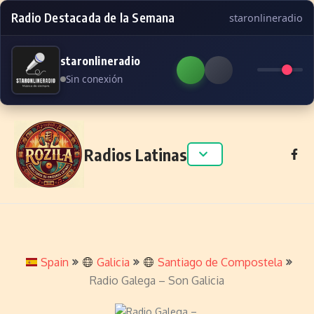
Radio Destacada de la Semana
staronlineradio
staronlineradio
Sin conexión
Skip to content
Radios Latinas
Spain
Galicia
Santiago de Compostela
Radio Galega – Son Galicia