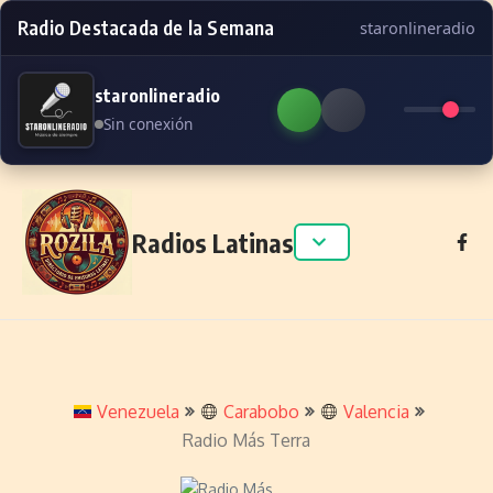
Radio Destacada de la Semana
staronlineradio
staronlineradio
Sin conexión
Skip to content
Radios Latinas
Venezuela
Carabobo
Valencia
Radio Más Terra