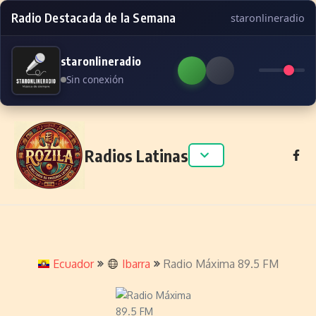
Radio Destacada de la Semana
staronlineradio
staronlineradio
Sin conexión
Skip to content
Radios Latinas
Ecuador
Ibarra
Radio Máxima 89.5 FM