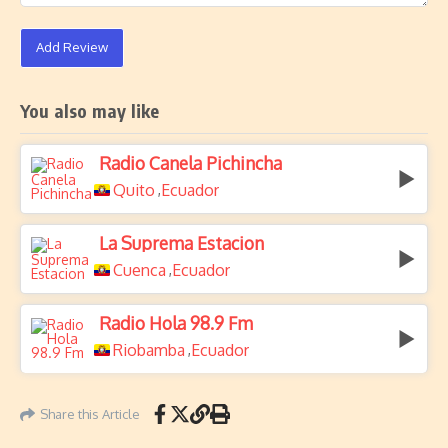
Add Review
You also may like
Radio Canela Pichincha
Quito
Ecuador
,
La Suprema Estacion
Cuenca
Ecuador
,
Radio Hola 98.9 Fm
Riobamba
Ecuador
,
Share this Article