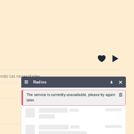
iendo las necesidades
Radios
Report a problem
The service is currently unavailable, please try again 
later.