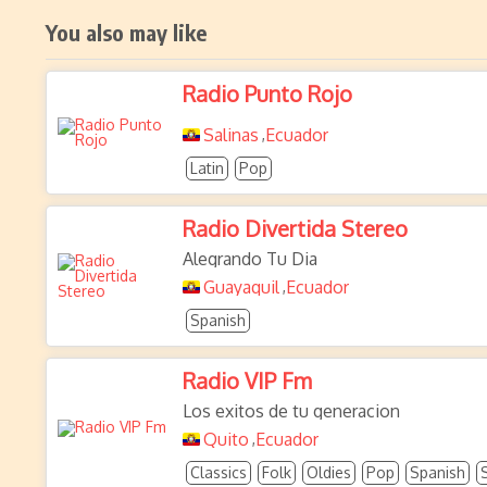
You also may like
Radio Punto Rojo
Salinas
Ecuador
,
Latin
Pop
Radio Divertida Stereo
Alegrando Tu Dia
Guayaquil
Ecuador
,
Spanish
Radio VIP Fm
Los exitos de tu generacion
Quito
Ecuador
,
Classics
Folk
Oldies
Pop
Spanish