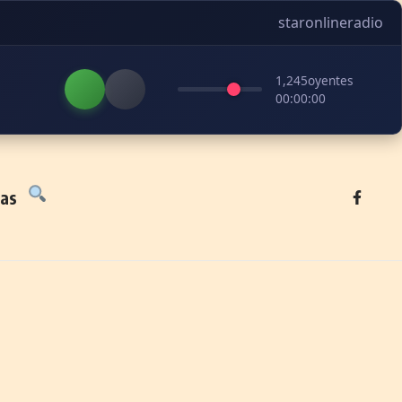
staronlineradio
1,245
oyentes
00:00:00
tas