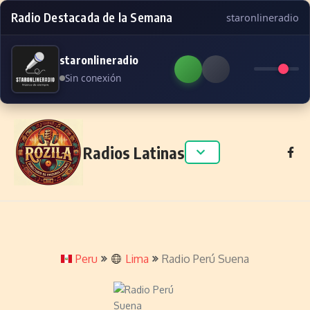
Radio Destacada de la Semana
staronlineradio
staronlineradio
Sin conexión
Skip to content
Radios Latinas
Peru
Lima
Radio Perú Suena