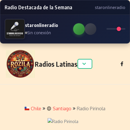
Radio Destacada de la Semana
staronlineradio
staronlineradio
Sin conexión
Skip to content
Radios Latinas
Chile
Santiago
Radio Pirinola