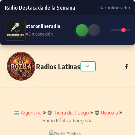
Radio Destacada de la Semana
staronlineradio
staronlineradio
Sin conexión
Skip to content
Radios Latinas
Argentina
Tierra del Fuego
Ushuaia
Radio Pública Fueguina