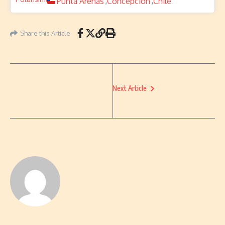
Punta Arenas
Concepcion
Chile
,
,
Share this Article
Next Article