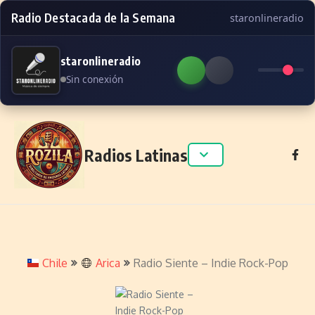
Radio Destacada de la Semana
staronlineradio
staronlineradio
Sin conexión
Skip to content
Radios Latinas
Chile
Arica
Radio Siente – Indie Rock-Pop