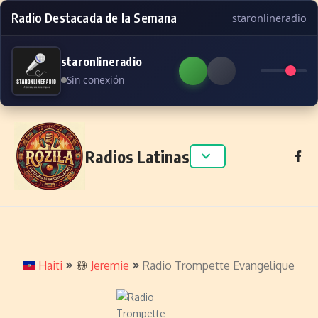
Radio Destacada de la Semana
staronlineradio
staronlineradio
Sin conexión
Skip to content
Radios Latinas
Haiti
Jeremie
Radio Trompette Evangelique