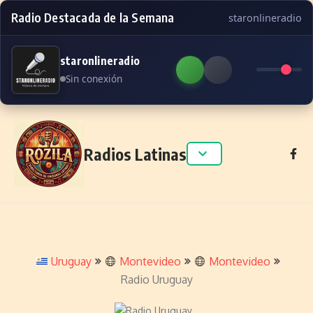
Radio Destacada de la Semana
staronlineradio
staronlineradio
Sin conexión
Skip to content
Radios Latinas
Uruguay
Montevideo
Montevideo
Radio Uruguay