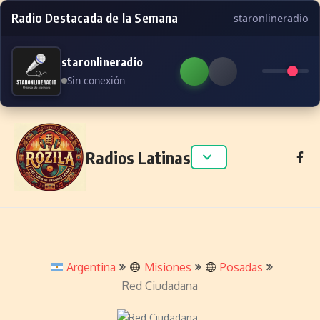
Radio Destacada de la Semana
staronlineradio
staronlineradio
Sin conexión
Skip to content
Radios Latinas
Argentina
Misiones
Posadas
Red Ciudadana