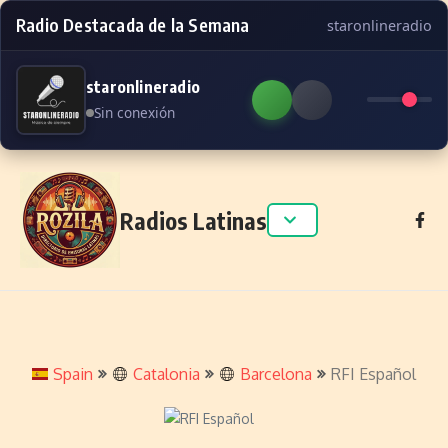
Radio Destacada de la Semana
staronlineradio
staronlineradio
Sin conexión
Skip to content
Radios Latinas
Spain
Catalonia
Barcelona
RFI Español