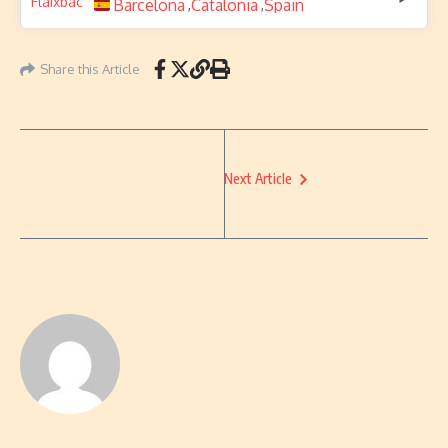
Barcelona
Catalonia
Spain
,
,
Share this Article
Next Article