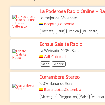
La Poderosa Radio Online – Ra
Lo mejor del Vallenato
Bogota
Colombia
,
Bachata
Latin
Tropical
Vallenato
Echale Salsita Radio
La Webradio 100% Salsa
Cali
Colombia
,
Salsa
Spanish
Currambera Stereo
100% Barranquillera
Barranquilla
Colombia
,
Merengue
Reggaeton
Salsa
Vallenat