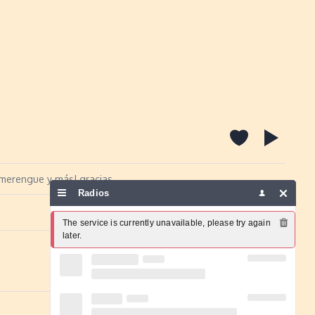
, merengue y más! gracias
Radios
Report a problem
The service is currently unavailable, please try again 
later.