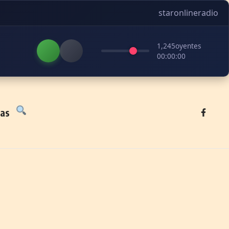
staronlineradio
1,245
oyentes
00:00:00
tas