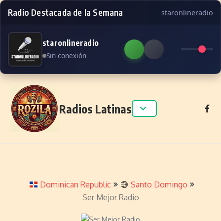
Radio Destacada de la Semana
staronlineradio
staronlineradio
Sin conexión
Skip to content
Radios Latinas
Dominican Republic
Santo Domingo
Ser Mejor Radio