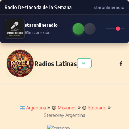
Radio Destacada de la Semana
staronlineradio
staronlineradio
Sin conexión
Skip to content
Radios Latinas
Argentina
Misiones
Eldorado
Stereorey Argentina