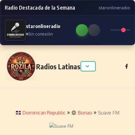
Radio Destacada de la Semana
staronlineradio
staronlineradio
Sin conexión
Skip to content
Radios Latinas
Dominican Republic
Bonao
Suave FM