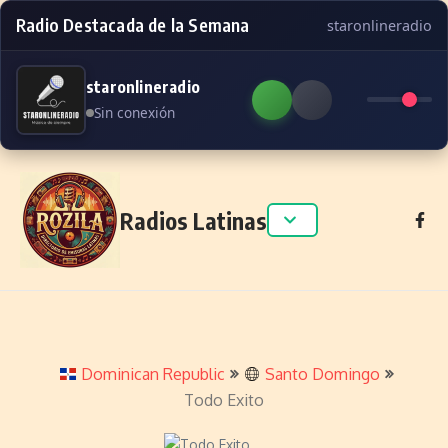
Radio Destacada de la Semana
staronlineradio
staronlineradio
Sin conexión
Skip to content
Radios Latinas
Dominican Republic
Santo Domingo
Todo Exito