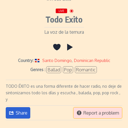
LIVE
Todo Exito
La voz de la ternura
Country:
Santo Domingo
,
Dominican Republic
Ballad
Pop
Romantic
Genres :
TODO ÉXITO es una forma diferente de hacer radio, no deje de
sintonizarnos todo los días y escucha , balada, pop, pop rock ,
y
Share
Report a problem