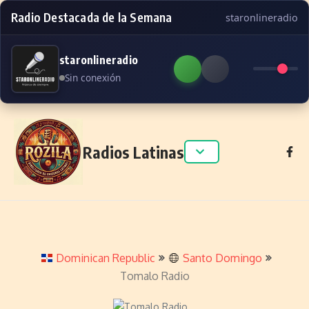
Radio Destacada de la Semana
staronlineradio
staronlineradio
Sin conexión
Skip to content
Radios Latinas
Dominican Republic
Santo Domingo
Tomalo Radio