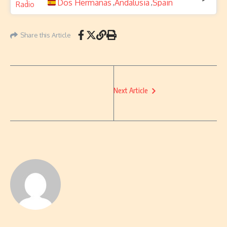
Dos Hermanas
Andalusia
Spain
,
,
Share this Article
Next Article