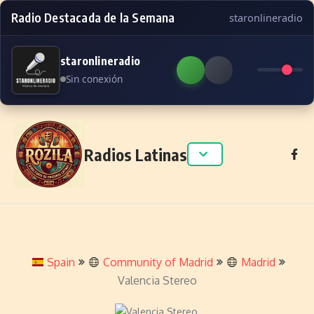
Radio Destacada de la Semana
staronlineradio
staronlineradio
Sin conexión
Skip to content
Radios Latinas
Spain
Community of Madrid
Madrid
Valencia Stereo