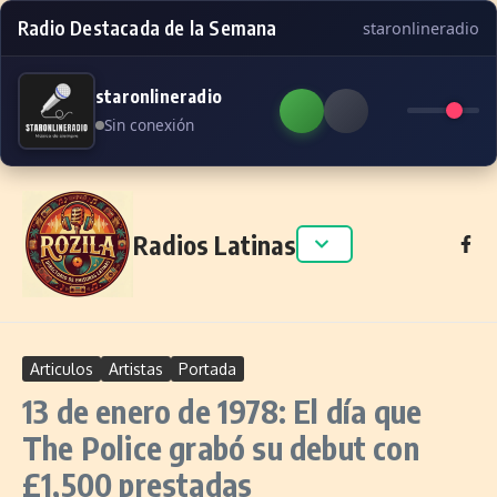
Radio Destacada de la Semana
staronlineradio
staronlineradio
Sin conexión
Skip to content
Radios Latinas
Articulos
Artistas
Portada
13 de enero de 1978: El día que
The Police grabó su debut con
£1,500 prestadas