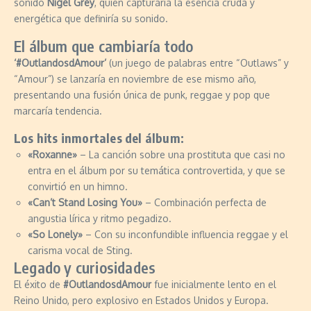
sonido
Nigel Grey
, quien capturaría la esencia cruda y
energética que definiría su sonido.
El álbum que cambiaría todo
‘#OutlandosdAmour’
(un juego de palabras entre “Outlaws” y
“Amour”) se lanzaría en noviembre de ese mismo año,
presentando una fusión única de punk, reggae y pop que
marcaría tendencia.
Los hits inmortales del álbum:
«Roxanne»
– La canción sobre una prostituta que casi no
entra en el álbum por su temática controvertida, y que se
convirtió en un himno.
«Can’t Stand Losing You»
– Combinación perfecta de
angustia lírica y ritmo pegadizo.
«So Lonely»
– Con su inconfundible influencia reggae y el
carisma vocal de Sting.
Legado y curiosidades
El éxito de
#OutlandosdAmour
fue inicialmente lento en el
Reino Unido, pero explosivo en Estados Unidos y Europa.