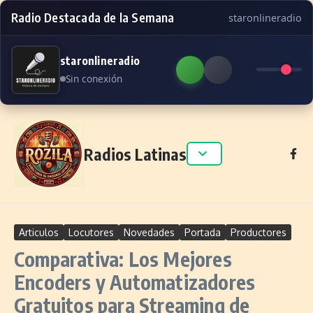
Radio Destacada de la Semana
staronlineradio
staronlineradio
Sin conexión
Skip to content
Radios Latinas
Articulos
Locutores
Novedades
Portada
Productores
Comparativa: Los Mejores
Encoders y Automatizadores
Gratuitos para Streaming de