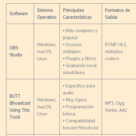
Sistema
Principales
Formatos de
Software
Operativo
Características
Salida
• Más completo y
popular
Windows,
• Escenas
RTMP, HLS,
OBS
macOS,
múltiples
múltiples
Studio
Linux
• Plugins y filtros
codecs
• Grabación local
simultánea
• Específico para
audio
BUTT
Windows,
• Muy ligero
(Broadcast
MP3, Ogg
macOS,
• Programación
Using This
Vorbis, AAC
Linux
básica
Tool)
• Compatibilidad
Icecast/Shoutcast