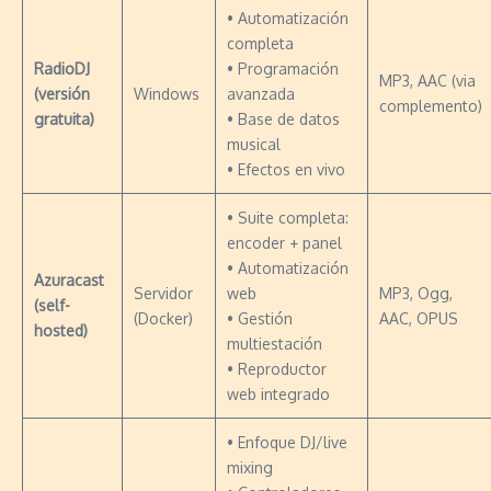
• Automatización
completa
RadioDJ
• Programación
MP3, AAC (via
(versión
Windows
avanzada
complemento)
gratuita)
• Base de datos
musical
• Efectos en vivo
• Suite completa:
encoder + panel
• Automatización
Azuracast
Servidor
web
MP3, Ogg,
(self-
(Docker)
• Gestión
AAC, OPUS
hosted)
multiestación
• Reproductor
web integrado
• Enfoque DJ/live
mixing