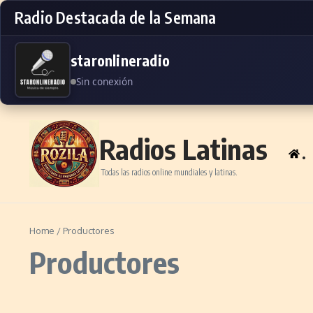
Radio Destacada de la Semana
staronlineradio
Sin conexión
Skip to content
Radios Latinas
.
Todas las radios online mundiales y latinas.
Home
/
Productores
Productores