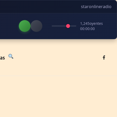
staronlineradio
1,245
oyentes
00:00:00
tas