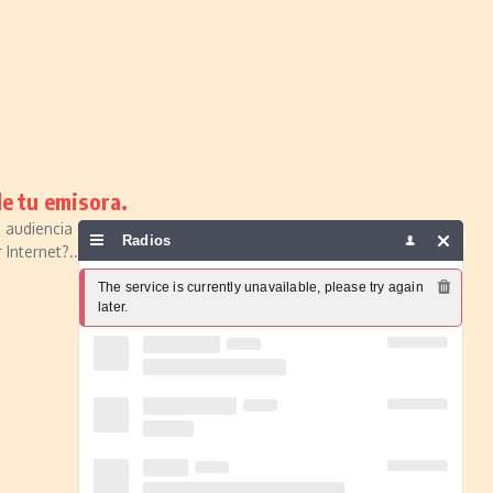
de tu emisora.
e audiencia escuchándote, ¿verdad? Entonces, la gran pregunta
Radios
Internet?...
The service is currently unavailable, please try again 
later.