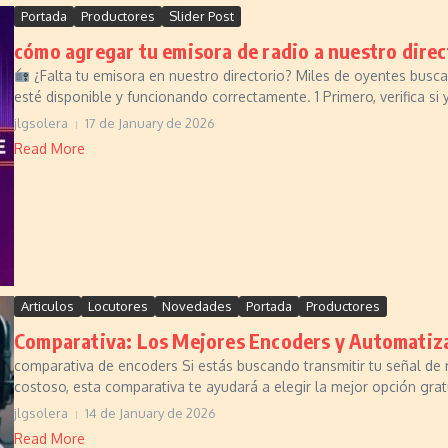
Portada
Productores
Slider Post
cómo agregar tu emisora de radio a nuestro direc
¿Falta tu emisora en nuestro directorio? Miles de oyentes busc
esté disponible y funcionando correctamente. 1 Primero, verifica si y
jlgsolera
17 de January de 2026
Read More
Articulos
Locutores
Novedades
Portada
Productores
Comparativa: Los Mejores Encoders y Automatiza
comparativa de encoders Si estás buscando transmitir tu señal de r
costoso, esta comparativa te ayudará a elegir la mejor opción gratu
jlgsolera
14 de January de 2026
Read More