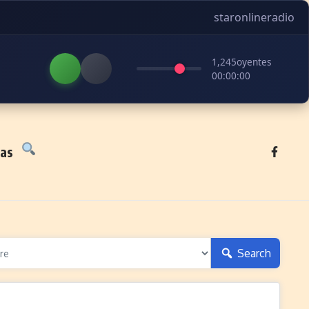
staronlineradio
1,245
oyentes
00:00:00
tas
Search