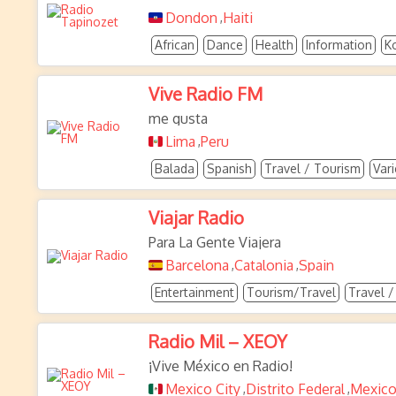
Dondon
Haiti
,
African
Dance
Health
Information
K
Vive Radio FM
me gusta
Lima
Peru
,
Balada
Spanish
Travel / Tourism
Vari
Viajar Radio
Para La Gente Viajera
Barcelona
Catalonia
Spain
,
,
Entertainment
Tourism/Travel
Travel 
Radio Mil – XEOY
¡Vive México en Radio!
Mexico City
Distrito Federal
Mexic
,
,