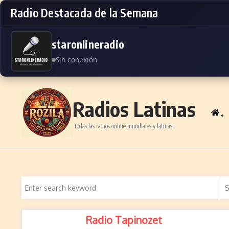
Radio Destacada de la Semana
staronlineradio
Sin conexión
Skip to content
Radios Latinas
.
Todas las radios online mundiales y latinas.
Radio Tapinozet