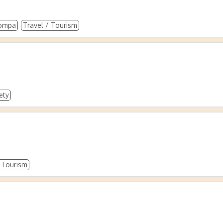
ompa
Travel / Tourism
ety
/ Tourism
o