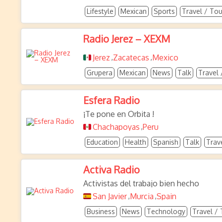
Lifestyle
Mexican
Sports
Travel / To
Radio Jerez – XEXM
Jerez
Zacatecas
Mexico
,
,
Grupera
Mexican
News
Talk
Travel 
Esfera Radio
¡Te pone en Órbita !
Chachapoyas
Peru
,
Education
Health
Spanish
Talk
Trav
Activa Radio
Activistas del trabajo bien hecho
San Javier
Murcia
Spain
,
,
Business
News
Technology
Travel /