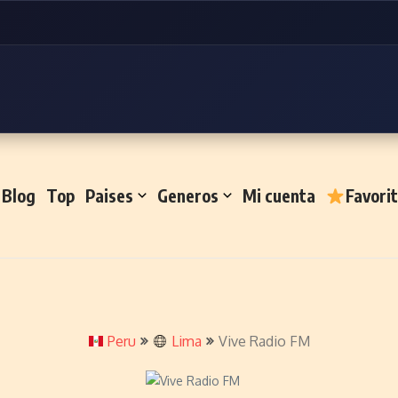
Blog
Top
Paises
Generos
Mi cuenta
Favori
Peru
Lima
Vive Radio FM