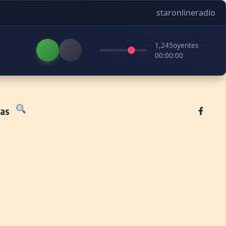
staronlineradio
1,245
oyentes
00:00:00
tas