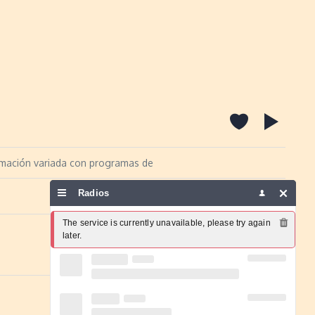
amación variada con programas de
Radios
Report a problem
The service is currently unavailable, please try again 
later.