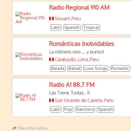
Radio Regional 910 AM
Sicuani
Peru
,
Latin
Spanish
Tropical
Románticas Inolvidables
La número uno ... y punto!
Carabayllo
Lima
Peru
,
,
Balada
Ballad
Love Songs
Romantic
Radio A1 88.7 FM
Las Tiene Todas.. !!
San Vicente de Canete
Peru
,
Latin
Pop
Ranchera
Spanish
Share this Article