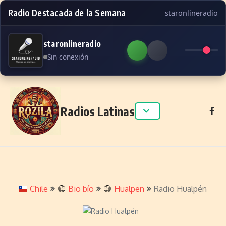
Radio Destacada de la Semana
staronlineradio
staronlineradio
Sin conexión
Skip to content
Radios Latinas
Chile
Bio bío
Hualpen
Radio Hualpén