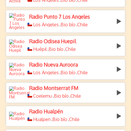
Los Ángeles
Bio bío
Chile
Radio Punto 7 Los Ángeles
Los Ángeles
Bio bío
Chile
,
,
Radio Odisea Huepil
Huépil
Bio bío
Chile
,
,
Radio Nueva Auroora
Los Ángeles
Bio bío
Chile
,
,
Radio Montserrat FM
Coelemu
Bio bío
Chile
,
,
Radio Hualpén
Hualpen
Bio bío
Chile
,
,