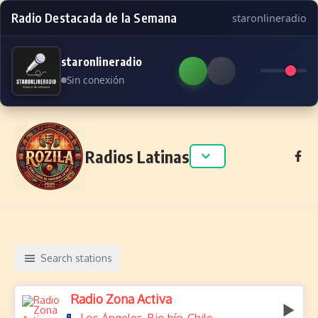
Radio Destacada de la Semana
staronlineradio
staronlineradio
Sin conexión
Skip to content
Radios Latinas
Search stations
Radio Zona Activa
,
,