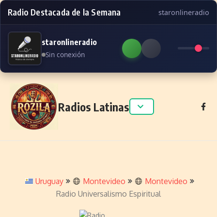
Radio Destacada de la Semana
staronlineradio
staronlineradio
Sin conexión
Skip to content
Radios Latinas
Uruguay
Montevideo
Montevideo
Radio Universalismo Espiritual