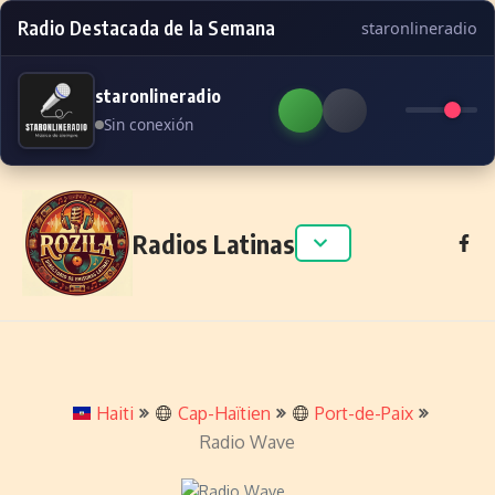
Radio Destacada de la Semana
staronlineradio
staronlineradio
Sin conexión
Skip to content
Radios Latinas
Haiti
Cap-Haïtien
Port-de-Paix
Radio Wave