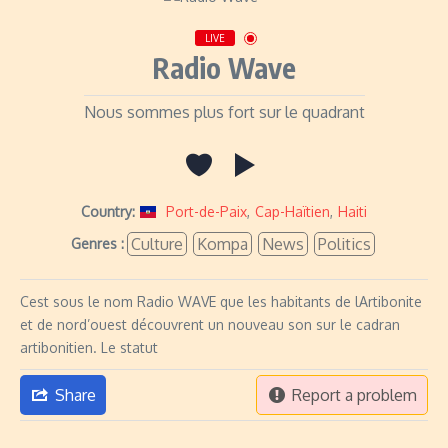
LIVE
Radio Wave
Nous sommes plus fort sur le quadrant
Country:
Port-de-Paix
,
Cap-Haïtien
,
Haiti
Culture
Kompa
News
Politics
Genres :
Cest sous le nom Radio WAVE que les habitants de lArtibonite
et de nord’ouest découvrent un nouveau son sur le cadran
artibonitien. Le statut
Share
Report a problem