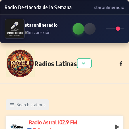
Radio Destacada de la Semana
staronlineradio
staronlineradio
Sin conexión
Skip to content
Radios Latinas
Search stations
Radio Astral 102.9 FM